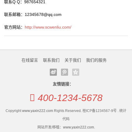
保
联系Q Q：987654321
潮流夜市出圈、汽车销量提升 “五一”假期市场持续焕发
堵点专项行动
温
新活力
广州华南商业中心：把家门口的市场做深做透
联系邮箱：12345678@qq.com
热点城市房地产市场现回暖信号 “金三银四”楼市仍在分
潮流夜市出圈、汽车销量提升 “五一”假期市场持续焕发
材
官方网站：
http://www.scwenliu.com/
化
新活力
料
热点城市房地产市场现回暖信号 “金三银四”楼市仍在分
化
新
在线留言
联系我们
关于我们
我们的服务
闻
动
友情链接：
态
400-1234-5678
公
Copyright
www.yaxin222.com
Rights Reserved. 桂ICP备1234567-9号 . 统计
司
代码
动
网站开发/移植：
www.yaxin222.com
.